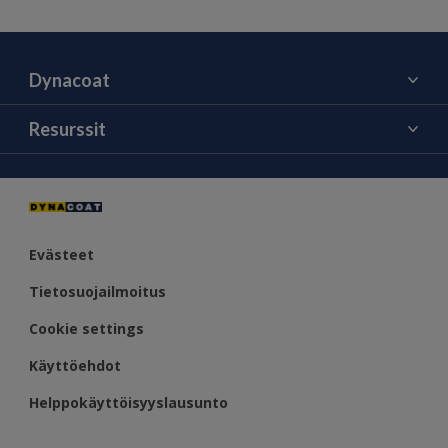
Dynacoat
Tietoa meistä
Resurssit
Ota yhteyttä
Väri
Jälleenmyyjät
Evästeet
Tietosuojailmoitus
Cookie settings
Käyttöehdot
Helppokäyttöisyyslausunto